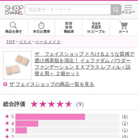
SHOP CHANNEL 
メニュー
商品を探す
本日お買得
番組表
SCピープル
カート
TOP
コスメ
ベースメイク
ザ フェイスショップ とろけるような質感で
透け感美肌を演出！ イェファダム パウダー
ファンデーション ＥＸプラス レフィル＜詰
替え用＞ ２個セット
ザ フェイスショップの商品一覧を見る
総合評価
（9）
5
（
6
）
4
（
2
）
3
（
1
）
2
（0）