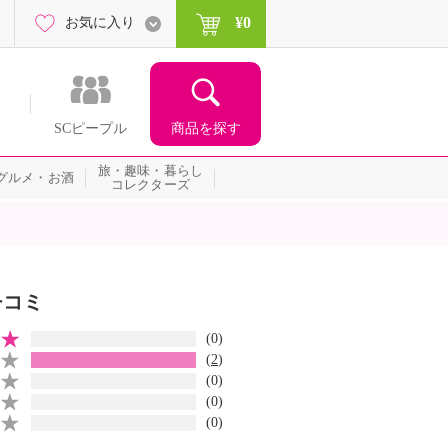
¥0
お気に入り
商品を探す
SCピープル
旅・趣味・暮らし
グルメ・お酒
コレクターズ
チコミ
(0)
(
2
)
(0)
(0)
(0)