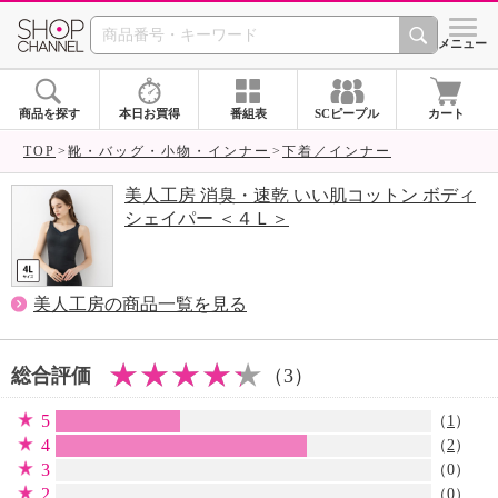
SHOP CHANNEL 
メニュー
商品を探す
本日お買得
番組表
SCピープル
カート
TOP
靴・バッグ・小物・インナー
下着／インナー
美人工房 消臭・速乾 いい肌コットン ボディ
シェイパー ＜４Ｌ＞
美人工房の商品一覧を見る
総合評価
（3）
5
（
1
）
4
（
2
）
3
（0）
2
（0）