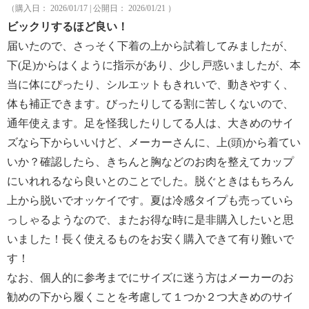
（購入日： 2026/01/17 | 公開日： 2026/01/21 ）
ビックリするほど良い！
届いたので、さっそく下着の上から試着してみましたが、
下(足)からはくように指示があり、少し戸惑いましたが、本
当に体にぴったり、シルエットもきれいで、動きやすく、
体も補正できます。びったりしてる割に苦しくないので、
通年使えます。足を怪我したりしてる人は、大きめのサイ
ズなら下からいいけど、メーカーさんに、上(頭)から着てい
いか？確認したら、きちんと胸などのお肉を整えてカップ
にいれれるなら良いとのことでした。脱ぐときはもちろん
上から脱いでオッケイです。夏は冷感タイプも売っていら
っしゃるようなので、またお得な時に是非購入したいと思
いました！長く使えるものをお安く購入できて有り難いで
す！
なお、個人的に参考までにサイズに迷う方はメーカーのお
勧めの下から履くことを考慮して１つか２つ大きめのサイ