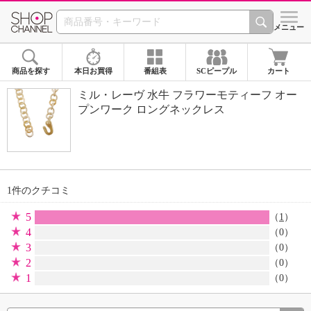
SHOP CHANNEL 
メニュー
商品を探す
本日お買得
番組表
SCピープル
カート
ミル・レーヴ 水牛 フラワーモティーフ オー
プンワーク ロングネックレス
1件のクチコミ
5
（
1
）
4
（0）
3
（0）
2
（0）
1
（0）