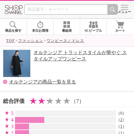
SHOP CHANNEL 
メニュー
商品を探す
本日お買得
番組表
SCピープル
カート
TOP
ファッション
ワンピース／ドレス
オルテンジア トラッドスタイルが華やぐ ス
タイルアップワンピース
オルテンジアの商品一覧を見る
総合評価
（7）
5
（0）
4
（
2
）
3
（
1
）
2
（
1
）