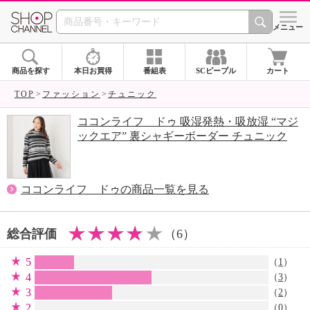
SHOP CHANNEL 
メニュー
商品を探す
本日お買得
番組表
SCピープル
カート
TOP
ファッション
チュニック
ココンライフ ドゥ 吸湿発熱・吸放湿 “マジ
ックエア” 裏シャギーボーダー チュニック
ココンライフ ドゥの商品一覧を見る
総合評価
（6）
5
（
1
）
4
（
3
）
3
（
2
）
2
（0）