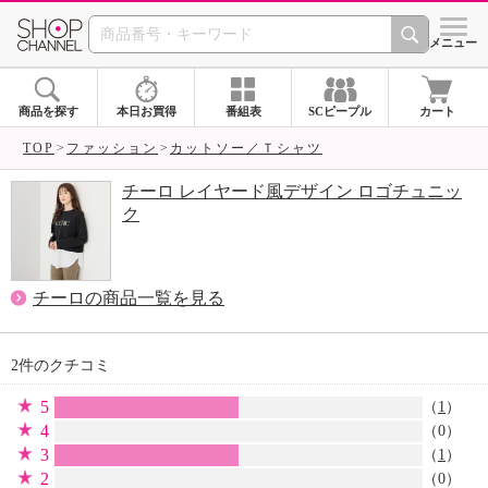
SHOP CHANNEL 
メニュー
商品を探す
本日お買得
番組表
SCピープル
カート
TOP
ファッション
カットソー／Ｔシャツ
チーロ レイヤード風デザイン ロゴチュニッ
ク
チーロの商品一覧を見る
2件のクチコミ
5
（
1
）
4
（0）
3
（
1
）
2
（0）