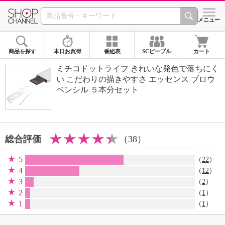
SHOP CHANNEL 
メニュー
商品を探す
本日お買得
番組表
SCピープル
カート
ミチコドットライフ きれいな発色で落ちにく
い こだわりの描きやすさ エッセンス ブロウ
ペンシル ５本分セット
総合評価
（38）
5
（
22
）
4
（
12
）
3
（
2
）
2
（
1
）
1
（
1
）