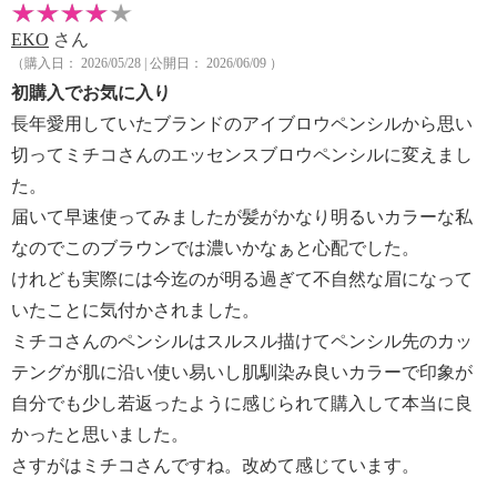
EKO
さん
（購入日： 2026/05/28 | 公開日： 2026/06/09 ）
初購入でお気に入り
長年愛用していたブランドのアイブロウペンシルから思い
切ってミチコさんのエッセンスブロウペンシルに変えまし
た。
届いて早速使ってみましたが髪がかなり明るいカラーな私
なのでこのブラウンでは濃いかなぁと心配でした。
けれども実際には今迄のが明る過ぎて不自然な眉になって
いたことに気付かされました。
ミチコさんのペンシルはスルスル描けてペンシル先のカッ
テングが肌に沿い使い易いし肌馴染み良いカラーで印象が
自分でも少し若返ったように感じられて購入して本当に良
かったと思いました。
さすがはミチコさんですね。改めて感じています。