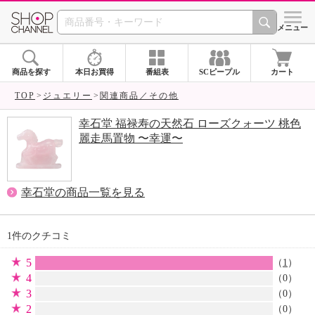
SHOP CHANNEL 
メニュー
商品を探す
本日お買得
番組表
SCピープル
カート
TOP
ジュエリー
関連商品／その他
幸石堂 福禄寿の天然石 ローズクォーツ 桃色
麗走馬置物 〜幸運〜
幸石堂の商品一覧を見る
1件のクチコミ
5
（
1
）
4
（0）
3
（0）
2
（0）