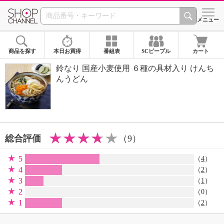
SHOP CHANNEL 
メニュー
商品を探す
本日お買得
番組表
SCピープル
カート
鈴なり 国産小麦使用 ６種の具材入り けんち
んうどん
総合評価
（9）
5
（
4
）
4
（
2
）
3
（
1
）
2
（0）
1
（
2
）