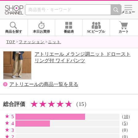
SHOP CHANNEL 
メニュー
商品を探す
本日お買得
番組表
SCピープル
カート
TOP
ファッション
ニット
アトリエール メランジ調ニット ドロースト
リング付 ワイドパンツ
アトリエールの商品一覧を見る
総合評価
（15）
5
（
10
）
4
（
5
）
3
（0）
2
（0）