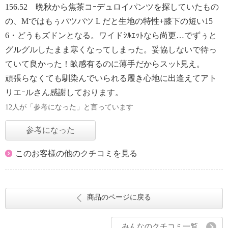
156.52 晩秋から焦茶コｰデュロイパンツを探していたもの
の、Mではもぅパツパツ L だと生地の特性+膝下の短い15
6・どうもズドンとなる。ワイドｼﾙｴｯﾄなら尚更…でずぅと
グルグルしたまま寒くなってしまった。妥協しないで待っ
ていて良かった！畝感有るのに薄手だからスッﾄ見え。
頑張らなくても馴染んでいられる履き心地に出逢えてアト
リエｰルさん感謝しております。
12人が「参考になった」と言っています
参考になった
このお客様の他のクチコミを見る
商品のページに戻る
みんなのクチコミ一覧