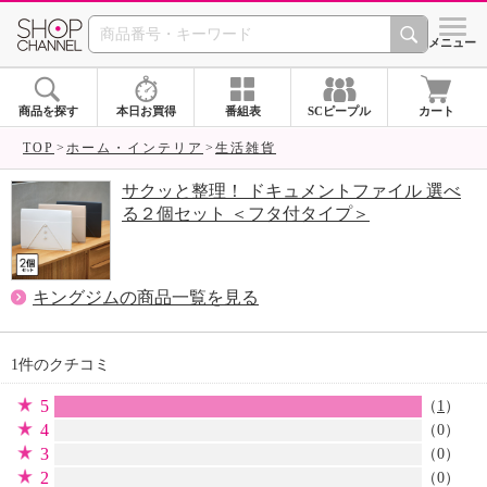
SHOP CHANNEL 
メニュー
商品を探す
本日お買得
番組表
SCピープル
カート
TOP
ホーム・インテリア
生活雑貨
サクッと整理！ ドキュメントファイル 選べ
る２個セット ＜フタ付タイプ＞
キングジムの商品一覧を見る
1件のクチコミ
5
（
1
）
4
（0）
3
（0）
2
（0）