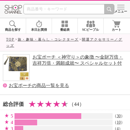
SHOP CHANNEL 
メニュー
商品を探す
本日お買得
番組表
SCピープル
カート
TOP
旅・趣味・暮らし・コレクターズ
開運アクセサリー／グ
ッズ
お宝ポーチ ＜神守り＞の象徴 〜金財万倍・
吉祥万倍・満願成就〜 スペシャルセット付
お宝ポーチの商品一覧を見る
総合評価
（44）
5
（
30
）
4
（
10
）
3
（
4
）