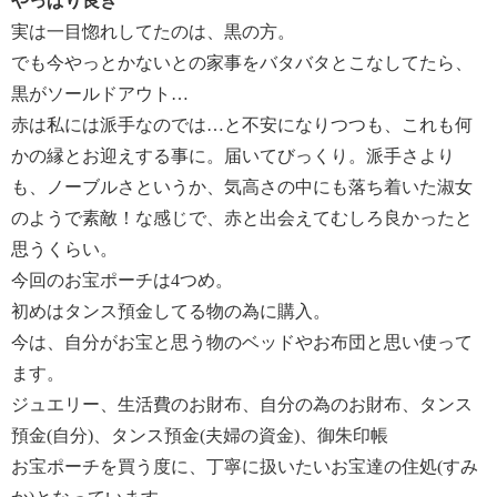
やっぱり良き
実は一目惚れしてたのは、黒の方。
でも今やっとかないとの家事をバタバタとこなしてたら、
黒がソールドアウト…
赤は私には派手なのでは…と不安になりつつも、これも何
かの縁とお迎えする事に。届いてびっくり。派手さより
も、ノーブルさというか、気高さの中にも落ち着いた淑女
のようで素敵！な感じで、赤と出会えてむしろ良かったと
思うくらい。
今回のお宝ポーチは4つめ。
初めはタンス預金してる物の為に購入。
今は、自分がお宝と思う物のベッドやお布団と思い使って
ます。
ジュエリー、生活費のお財布、自分の為のお財布、タンス
預金(自分)、タンス預金(夫婦の資金)、御朱印帳
お宝ポーチを買う度に、丁寧に扱いたいお宝達の住処(すみ