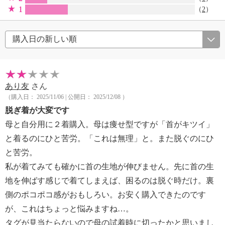
1
（
2
）
あり友
さん
（購入日： 2025/11/06 | 公開日： 2025/12/08 ）
脱ぎ着が大変です
母と自分用に２着購入。母は痩せ型ですが「首がキツイ」
と着るのにひと苦労。「これは無理」と。また脱ぐのにひ
と苦労。
私が着てみても確かに首の生地が伸びません。先に首の生
地を伸ばす感じで着てしまえば、困るのは脱ぐ時だけ。裏
側のポコポコ感がおもしろい。お安く購入できたのです
が、これはちょっと悩みますね…。
タグが見当たらないので母の試着時に切ったかと思いまし