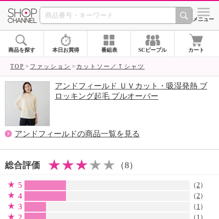
SHOP CHANNEL 
メニュー
商品を探す
本日お買得
番組表
SCピープル
カート
TOP
ファッション
カットソー／Ｔシャツ
アンドフィールド ＵＶカット・吸湿発熱 ブ
ロッキング起毛 プルオーバー
アンドフィールドの商品一覧を見る
総合評価
（8）
5
（
2
）
4
（
2
）
3
（
1
）
2
（
1
）