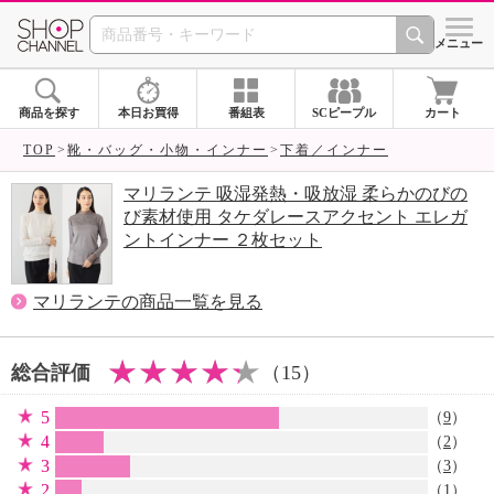
SHOP CHANNEL 
メニュー
商品を探す
本日お買得
番組表
SCピープル
カート
TOP
靴・バッグ・小物・インナー
下着／インナー
マリランテ 吸湿発熱・吸放湿 柔らかのびの
び素材使用 タケダレースアクセント エレガ
ントインナー ２枚セット
マリランテの商品一覧を見る
総合評価
（15）
5
（
9
）
4
（
2
）
3
（
3
）
2
（
1
）