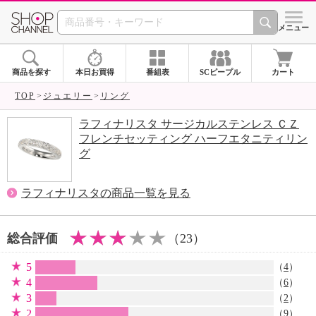
SHOP CHANNEL 
メニュー
商品を探す
本日お買得
番組表
SCピープル
カート
TOP
ジュエリー
リング
ラフィナリスタ サージカルステンレス ＣＺ
フレンチセッティング ハーフエタニティリン
グ
ラフィナリスタの商品一覧を見る
総合評価
（23）
5
（
4
）
4
（
6
）
3
（
2
）
2
（
9
）