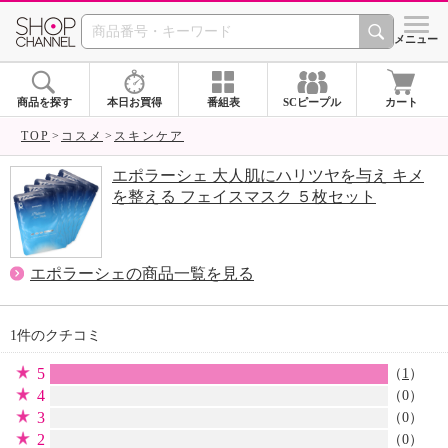
SHOP CHANNEL 
メニュー
商品を探す
本日お買得
番組表
SCピープル
カート
TOP
コスメ
スキンケア
エポラーシェ 大人肌にハリツヤを与え キメ
を整える フェイスマスク ５枚セット
エポラーシェの商品一覧を見る
1件のクチコミ
5
（
1
）
4
（0）
3
（0）
2
（0）