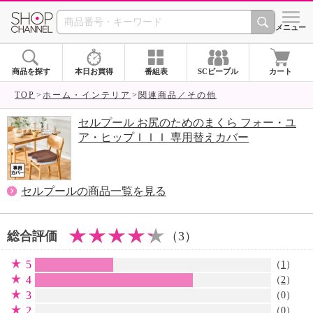
SHOP CHANNEL 
メニュー
商品を探す
本日お買得
番組表
SCピープル
カート
TOP
ホーム・インテリア
関連商品／その他
セルプール お尻のためのまくら フォー・ユ
ア・ヒップＩＩＩ 専用替えカバー
セルプールの商品一覧を見る
総合評価
（3）
5
（
1
）
4
（
2
）
3
（0）
2
（0）