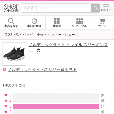
SHOP CHANNEL 
メニュー
商品を探す
本日お買得
番組表
SCピープル
カート
TOP
靴・バッグ・小物・インナー
シューズ
ノルディックライト トレイル スリッポンス
ニーカー
ノルディックライトの商品一覧を見る
1件のクチコミ
5
（0）
4
（0）
3
（
1
）
2
（0）