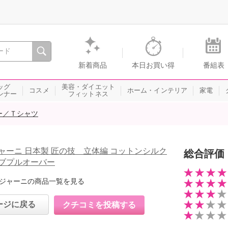
間を。通販・テレビショッピングのショップチャンネル
新着商品
本日お買い得
番組表
ッグ
美容・ダイエット
コスメ
ホーム・インテリア
家電
ンナー
フィットネス
ー／Ｔシャツ
ャーニ 日本製 匠の技 立体編 コットンシルク
総合評価
ブプルオーバー
ジャーニの商品一覧を見る
ージに戻る
クチコミを投稿する