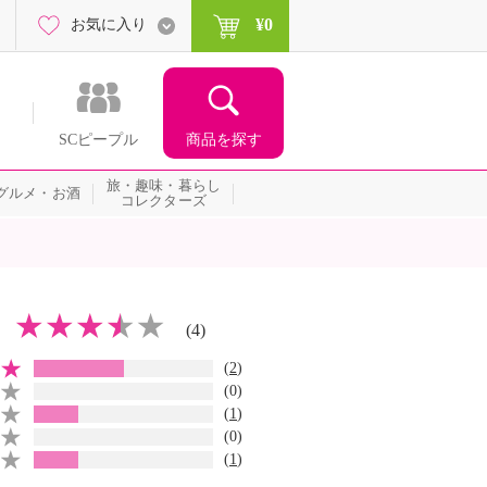
¥0
お気に入り
商品を探す
SCピープル
旅・趣味・暮らし
グルメ・お酒
コレクターズ
(4)
(
2
)
(0)
(
1
)
(0)
(
1
)