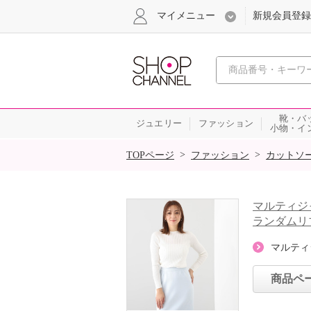
マイメニュー
新規会員登録
心おどる、瞬
靴・バ
ジュエリー
ファッション
小物・イ
SALE
>
>
TOPページ
ファッション
カットソ
マルティジ
ランダムリ
マルティ
商品ペ