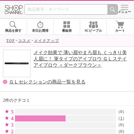
SHOP CHANNEL 
メニュー
商品を探す
本日お買得
番組表
SCピープル
カート
TOP
コスメ
メイクアップ
メイク効果で 薄い眉やまろ眉も くっきり美
人眉に！ 筆タイプのアイブロウ ＧＬステイ
アイブロウ ＜ダークブラウン＞
ＧＬセレクションの商品一覧を見る
2件のクチコミ
5
（0）
4
（
1
）
3
（0）
2
（0）