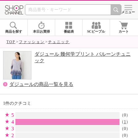
SHOP CHANNEL 
メニュー
商品を探す
本日お買得
番組表
SCピープル
カート
TOP
ファッション
チュニック
ダジュール 幾何学プリント バルーンチュニ
ック
ダジュールの商品一覧を見る
1件のクチコミ
5
（0）
4
（
1
）
3
（0）
2
（0）