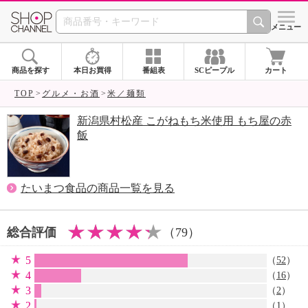
SHOP CHANNEL 
メニュー
商品を探す
本日お買得
番組表
SCピープル
カート
TOP
グルメ・お酒
米／麺類
新潟県村松産 こがねもち米使用 もち屋の赤
飯
たいまつ食品の商品一覧を見る
総合評価
（79）
5
（
52
）
4
（
16
）
3
（
2
）
2
（
1
）