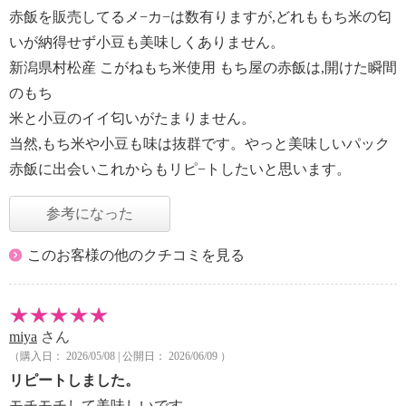
赤飯を販売してるメ−カ−は数有りますが,どれももち米の匂
いが納得せず小豆も美味しくありません。
新潟県村松産 こがねもち米使用 もち屋の赤飯は,開けた瞬間
のもち
米と小豆のイイ匂いがたまりません。
当然,もち米や小豆も味は抜群です。やっと美味しいパック
赤飯に出会いこれからもリピ−トしたいと思います。
参考になった
このお客様の他のクチコミを見る
miya
さん
（購入日： 2026/05/08 | 公開日： 2026/06/09 ）
リピートしました。
モチモチして美味しいです。