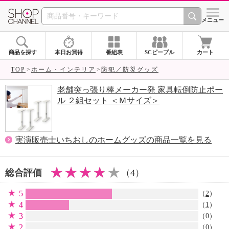
SHOP CHANNEL 
メニュー
商品を探す
本日お買得
番組表
SCピープル
カート
TOP
ホーム・インテリア
防犯／防災グッズ
老舗突っ張り棒メーカー発 家具転倒防止ポー
ル ２組セット ＜Ｍサイズ＞
実演販売士いちおしのホームグッズの商品一覧を見る
総合評価
（4）
5
（
2
）
4
（
1
）
3
（0）
2
（0）