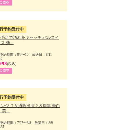
5%OFF
行予約受付中
い毛足で汚れをキャッチ パルスイ
ス 薄...
予約期間：8/7〜10 放送日：8/11
40
998
(税込)
9%OFF
行予約受付中
ェンジ ＴＶ通販出演２８周年 美白
美...
予約期間：7/27〜8/8 放送日：8/9
835