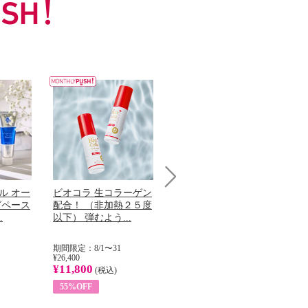
ル オー
ビオコラ 生コラーゲン
オリタリア社 エキスト
チ
Next
グペース
配合！ （非加熱２５度
ラバージン オリーブオ
わ
.
以下） 弾むよう...
イル （ノンフィ...
ッ
期間限定：8/1〜31
期間限定：8/1〜31
期
¥26,400
¥22,400
¥17
¥11,800
¥8,200
¥6
(税込)
(税込)
55%OFF
63%OFF