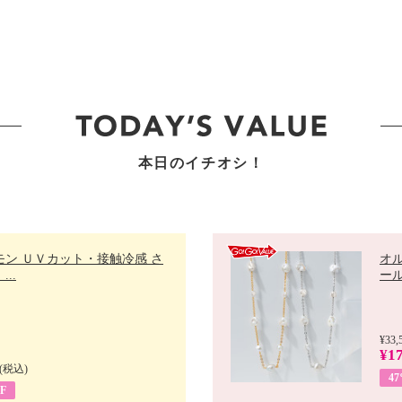
本日のイチオシ！
モン ＵＶカット・接触冷感 さ
オ
..
ール 
¥33,
¥17
(税込)
4
F