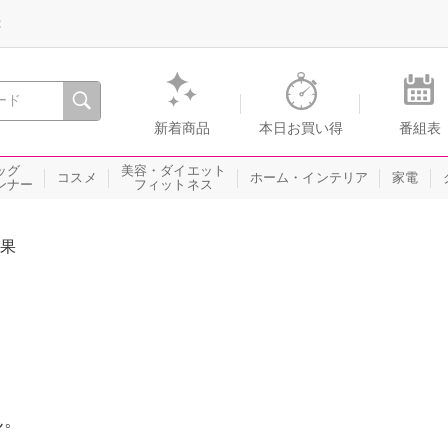
録
、瞬間を。通販・テレビショッピングのショップチャンネル
新着商品
本日お買い得
番組表
ッグ
美容・ダイエット
コスメ
ホーム・インテリア
家電
ンナー
フィットネス
果
ん。