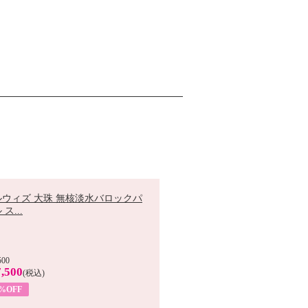
ルウィズ 大珠 無核淡水バロックパ
ス...
500
,500
(税込)
7%OFF