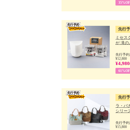
35%OF
先行
ミセス
が 滝のよ
先行予約期
¥12,800
¥4,980
61%OF
先行
ラ・バ
シリーズ 
先行予約期
¥15,800