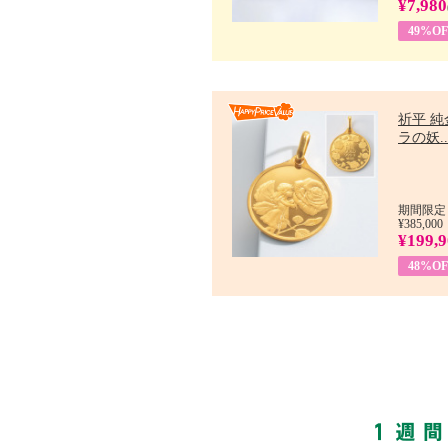
¥7,980
49%OF
祈平 純
ラの妖..
期間限定：
¥385,000
¥199,
48%OF