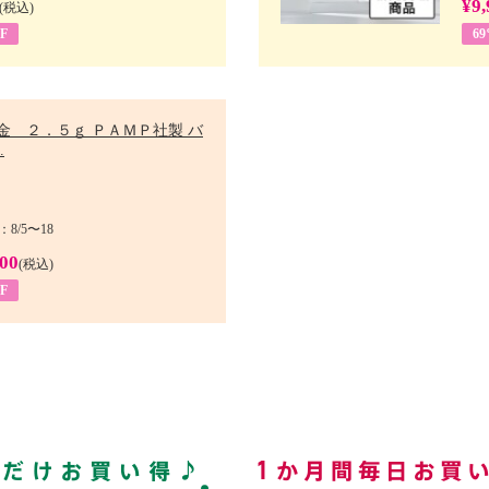
¥9,
(税込)
F
6
金 ２．５ｇ ＰＡＭＰ社製 バ
.
8/5〜18
900
(税込)
F