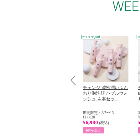
コラーゲン
オリタリア社 エキスト
チェンジ 濃密潤いふん
Prev
加熱２５度
ラバージン オリーブオ
わり泡洗顔 バブルウォ
...
イル （ノンフィ...
ッシュ ４本セッ...
31
期間限定：8/1〜31
期間限定：8/7〜13
¥22,400
¥17,820
¥
¥8,200
¥6,980
)
(税込)
(税込)
63%OFF
60%OFF