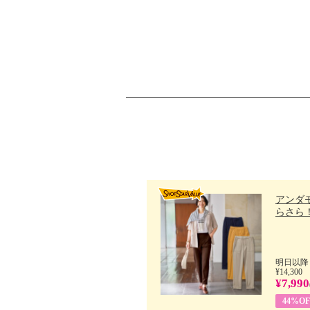
アンダ
らさら！.
明日以降
¥14,300
¥7,990
44%OF