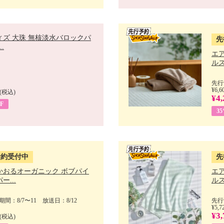
ィズ 大珠 無核淡水バロックパ
先
.
エ
ルス
先行
¥6,6
(税込)
¥4,
F
3
予約受付中
先
かおるオーガニック ボブパイ
エ
ー...
ルス
間：8/7〜11 放送日：8/12
先行
¥5,7
¥3,
(税込)