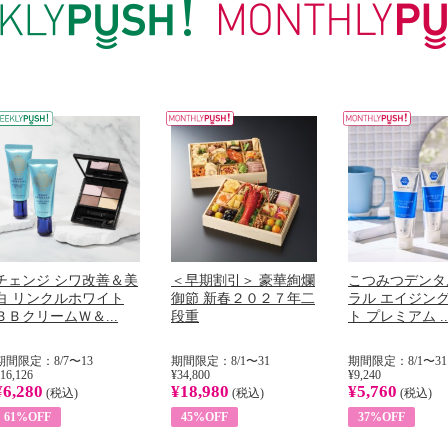
チェンジ シワ改善＆美
＜早期割引＞ 豪華絢爛
こつみつデンタ
白 リンクルホワイト
御節 新春２０２７年二
ラル エイジン
ＢＢクリームＷ＆...
段重
ト プレミアム ..
期間限定：8/7〜13
期間限定：8/1〜31
期間限定：8/1〜31
16,126
¥34,800
¥9,240
¥6,280
¥18,980
¥5,760
(税込)
(税込)
(税込)
61%OFF
45%OFF
37%OFF