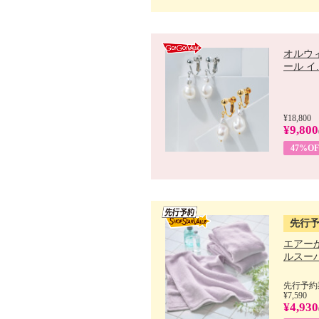
オルウ
ール イ..
¥18,800
¥9,800
47%OF
先行
エアー
ルスーパ
先行予約期
¥7,590
¥4,930