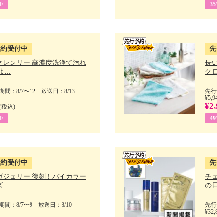
F
3
予約受付中
先
クレンリー 高濃度洗浄で汚れ
長
...
クロ
間：8/7〜12 放送日：8/13
先行
¥5,9
¥2,
(税込)
F
4
予約受付中
先
ガジェリー 復刻！バイカラー
チ
...
の日 
間：8/7〜9 放送日：8/10
先行
¥32,