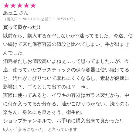
あっこ
さん
（購入日： 2025/11/15 | 公開日： 2025/11/27 ）
買って良かった!!
以前から、購入するか??しないか??迷ってました。今迄、使
い続けて来た保存容器の値段と比べてしまい、手が出ませ
んでした。
消耗品だしお値段高いよねぇ…って思ってました…が、今
迄、使っていたプラスティックの保存容器は使い続けてる
と、汚れがこびりついて取れにくくなるし、素材が健康に
影響は？、ゴミとして出すのは？…etc。
実際に使ってみると、イワキの容器はガラス製だから、中
に何が入ってるか分かる、油がこびりつかない、洗うのも
楽ちん、身体にも良さそう、衛生的。
ショップチャンネルで、お手頃に購入出来て良かった!!
6人が「参考になった」と言っています