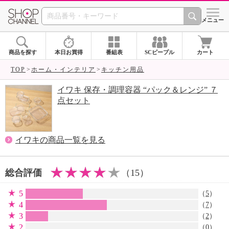
SHOP CHANNEL 
メニュー
商品を探す
本日お買得
番組表
SCピープル
カート
TOP
ホーム・インテリア
キッチン用品
イワキ 保存・調理容器 “パック＆レンジ” ７
点セット
イワキの商品一覧を見る
総合評価
（15）
5
（
5
）
4
（
7
）
3
（
2
）
2
（0）