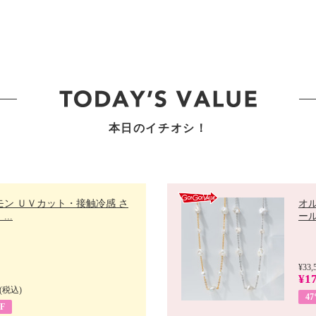
本日のイチオシ！
モン ＵＶカット・接触冷感 さ
オ
..
ール 
¥33,
¥17
(税込)
4
F