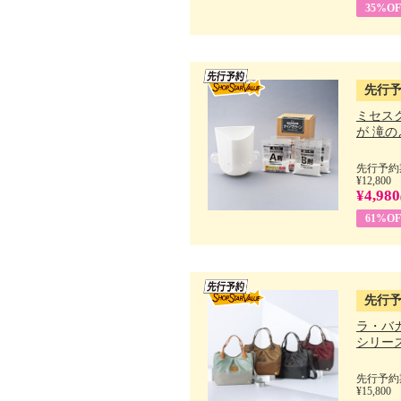
35%OF
先行
ミセス
が 滝のよ
先行予約期
¥12,800
¥4,980
61%OF
先行
ラ・バ
シリーズ 
先行予約期
¥15,800