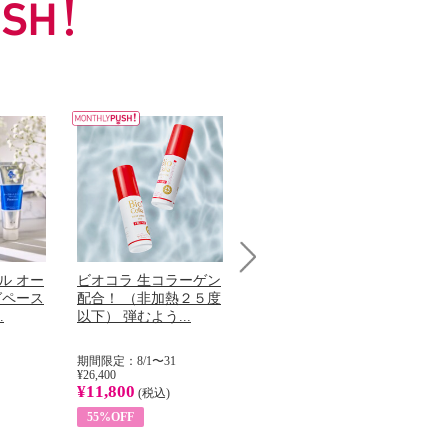
ル オー
ビオコラ 生コラーゲン
オリタリア社 エキスト
チ
Next
グペース
配合！ （非加熱２５度
ラバージン オリーブオ
わ
.
以下） 弾むよう...
イル （ノンフィ...
ッ
期間限定：8/1〜31
期間限定：8/1〜31
期
¥26,400
¥22,400
¥17
¥11,800
¥8,200
¥6
(税込)
(税込)
55%OFF
63%OFF