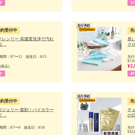
F
3
予約受付中
先
クレンリー 高濃度洗浄で汚れ
長
...
クロ
間：8/7〜12 放送日：8/13
先行
¥5,9
¥2,
(税込)
F
4
予約受付中
先
ガジェリー 復刻！バイカラー
チ
...
の日 
間：8/7〜9 放送日：8/10
先行
¥32,