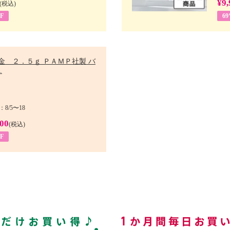
¥9,
(税込)
F
6
金 ２．５ｇ ＰＡＭＰ社製 バ
.
8/5〜18
900
(税込)
F