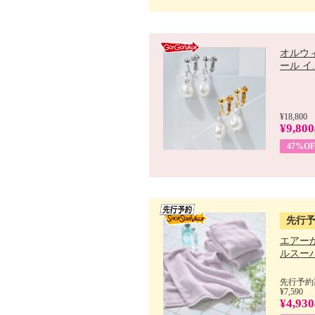
オルウ
ール イ..
¥18,800
¥9,800
47%OF
先行
エアー
ルスーパ
先行予約期
¥7,590
¥4,930