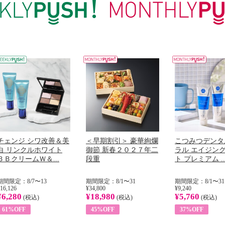
チェンジ シワ改善＆美
＜早期割引＞ 豪華絢爛
こつみつデンタ
白 リンクルホワイト
御節 新春２０２７年二
ラル エイジン
ＢＢクリームＷ＆...
段重
ト プレミアム ..
期間限定：8/7〜13
期間限定：8/1〜31
期間限定：8/1〜31
16,126
¥34,800
¥9,240
¥6,280
¥18,980
¥5,760
(税込)
(税込)
(税込)
61%OFF
45%OFF
37%OFF