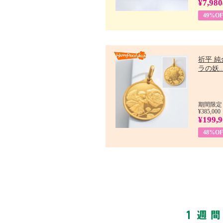
¥7,980
49%OF
祈平 純
ラの妖..
期間限定：
¥385,000
¥199,
48%OF