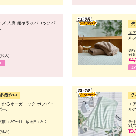
ィズ 大珠 無核淡水バロックパ
先
.
エ
ルス
先行
¥6,6
(税込)
¥4,
F
3
予約受付中
先
かおるオーガニック ボブパイ
エ
ー...
ルス
間：8/7〜11 放送日：8/12
先行
¥5,7
¥3,
(税込)