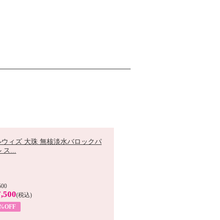
ルウィズ 大珠 無核淡水バロックパ
ス...
500
,500
(税込)
7%OFF