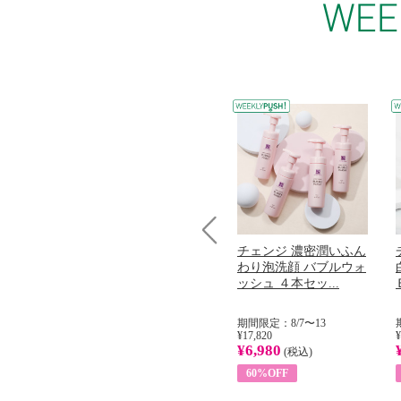
コラーゲン
オリタリア社 エキスト
チェンジ 濃密潤いふん
Prev
加熱２５度
ラバージン オリーブオ
わり泡洗顔 バブルウォ
...
イル （ノンフィ...
ッシュ ４本セッ...
31
期間限定：8/1〜31
期間限定：8/7〜13
¥22,400
¥17,820
¥
¥8,200
¥6,980
)
(税込)
(税込)
63%OFF
60%OFF