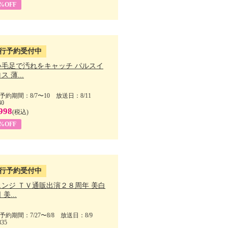
5%OFF
行予約受付中
い毛足で汚れをキャッチ パルスイ
ス 薄...
予約期間：8/7〜10 放送日：8/11
40
998
(税込)
9%OFF
行予約受付中
ェンジ ＴＶ通販出演２８周年 美白
美...
予約期間：7/27〜8/8 放送日：8/9
835