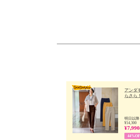
アンダ
らさら！.
明日以降
¥14,300
¥7,990
44%OF