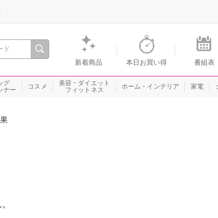
録
、瞬間を。通販・テレビショッピングのショップチャンネル
新着商品
本日お買い得
番組表
ッグ
美容・ダイエット
コスメ
ホーム・インテリア
家電
ンナー
フィットネス
果
ん。