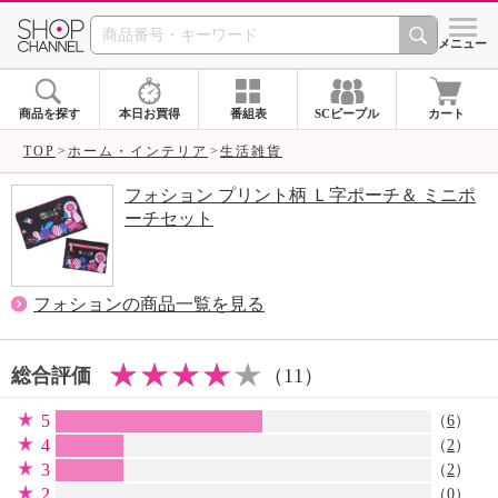
SHOP CHANNEL 
メニュー
商品を探す
本日お買得
番組表
SCピープル
カート
TOP
ホーム・インテリア
生活雑貨
フォション プリント柄 Ｌ字ポーチ＆ ミニポ
ーチセット
フォションの商品一覧を見る
総合評価
（11）
5
（
6
）
4
（
2
）
3
（
2
）
2
（0）