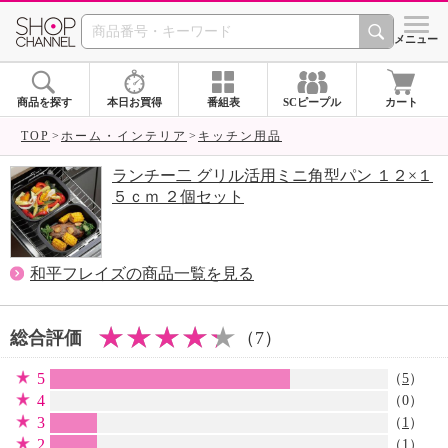
SHOP CHANNEL 
メニュー
商品を探す
本日お買得
番組表
SCピープル
カート
TOP
ホーム・インテリア
キッチン用品
ランチー二 グリル活用ミニ角型パン １２×１
５ｃｍ ２個セット
和平フレイズの商品一覧を見る
総合評価
（7）
5
（
5
）
4
（0）
3
（
1
）
2
（
1
）