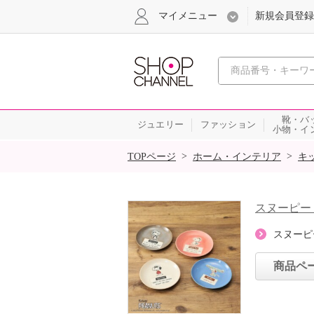
マイメニュー
新規会員登録
心おどる、瞬
靴・バ
ジュエリー
ファッション
小物・イ
SALE
>
>
TOPページ
ホーム・インテリア
キ
スヌーピー
スヌーピ
商品ペ