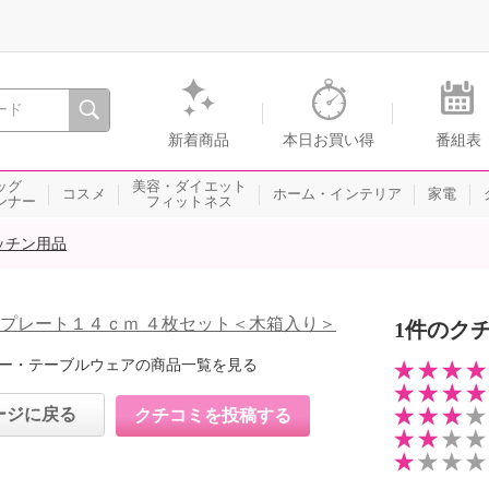
間を。通販・テレビショッピングのショップチャンネル
新着商品
本日お買い得
番組表
ッグ
美容・ダイエット
コスメ
ホーム・インテリア
家電
ンナー
フィットネス
ッチン用品
 プレート１４ｃｍ ４枚セット＜木箱入り＞
1件のク
ー・テーブルウェアの商品一覧を見る
ージに戻る
クチコミを投稿する