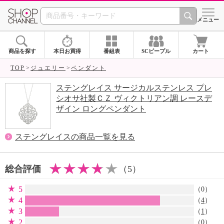
SHOP CHANNEL 
メニュー
商品を探す
本日お買得
番組表
SCピープル
カート
TOP
ジュエリー
ペンダント
ステングレイス サージカルステンレス プレ
シオサ社製ＣＺ ヴィクトリアン調 レースデ
ザイン ロングペンダント
ステングレイスの商品一覧を見る
総合評価
（5）
5
（0）
4
（
4
）
3
（
1
）
2
（0）