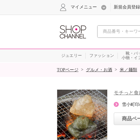
マイメニュー
新規会員登録
心おどる、瞬
靴・バ
ジュエリー
ファッション
小物・イ
SALE
>
>
TOPページ
グルメ・お酒
米／麺類
モチっと食
雪小町印
商品ペ