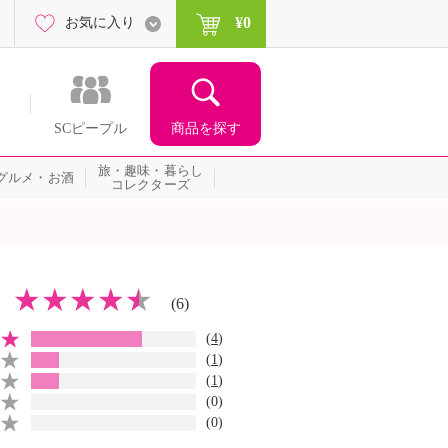
¥0
お気に入り
商品を探す
SCピープル
旅・趣味・暮らし
グルメ・お酒
コレクターズ
(6)
(
4
)
(
1
)
(
1
)
(0)
(0)