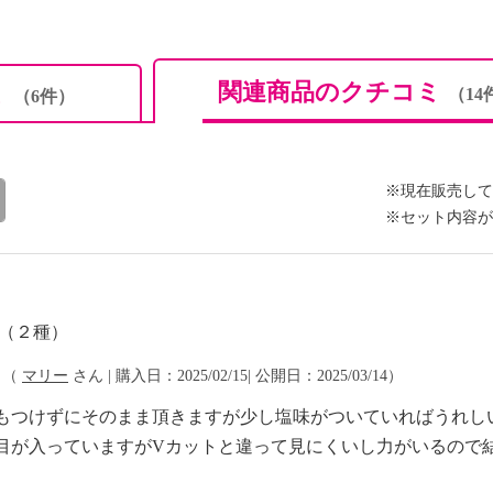
関連商品のクチコミ
ミ
（14
（6件）
※現在販売して
※セット内容が
餅（２種）
（
マリー
さん | 購入日：2025/02/15| 公開日：2025/03/14）
もつけずにそのまま頂きますが少し塩味がついていればうれし
目が入っていますがVカットと違って見にくいし力がいるので