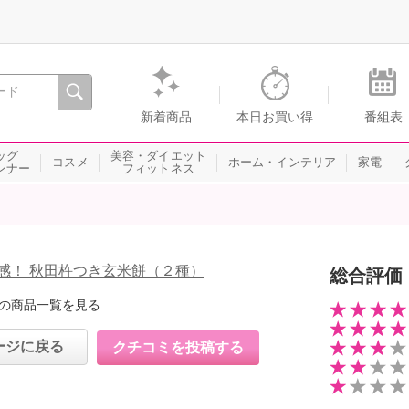
間を。通販・テレビショッピングのショップチャンネル
新着商品
本日お買い得
番組表
ッグ
美容・ダイエット
コスメ
ホーム・インテリア
家電
ンナー
フィットネス
感！ 秋田杵つき玄米餅（２種）
総合評価
の商品一覧を見る
ージに戻る
クチコミを投稿する