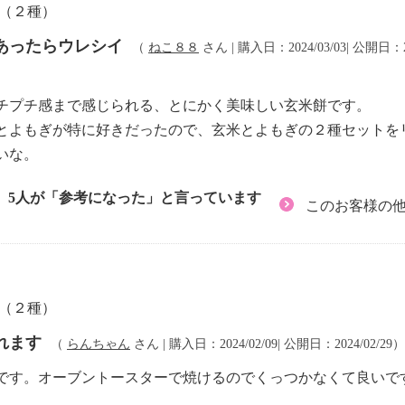
餅（２種）
あったらウレシイ
（
ねこ８８
さん | 購入日：2024/03/03| 公開日：20
チプチ感まで感じられる、とにかく美味しい玄米餅です。
とよもぎが特に好きだったので、玄米とよもぎの２種セットを
いな。
5人が「参考になった」と言っています
このお客様の
餅（２種）
れます
（
らんちゃん
さん | 購入日：2024/02/09| 公開日：2024/02/29）
です。オーブントースターで焼けるのでくっつかなくて良いで