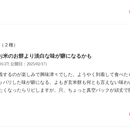
餅（２種）
お米のお餅より淡白な味が癖になるかも
1/27| 公開日：2025/02/17）
着するのが楽しみで興味津々でした。ようやく到着して食べた
ッパリした味が癖になる。よもぎ玄米餅も何とも言えない味わ
たくなったらリピしますが、只、ちょっと真空パックが頑丈で