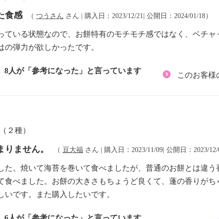
た食感
（
つうさん
さん | 購入日：2023/12/21| 公開日：2024/01/18）
っている状態なので、お餅特有のモチモチ感ではなく、ベチャ
はの弾力が欲しかったです。
8人が「参考になった」と言っています
このお客様
餅（２種）
まりません。
（
豆大福
さん | 購入日：2023/11/09| 公開日：2023/12
した。焼いて海苔を巻いて食べましたが、普通のお餅とは違う
て食べました。お餅の大きさもちょうど良くて、蓬の香りがち
しいです。また購入したいです。
6人が「参考になった」と言っています