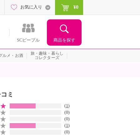
¥0
お気に入り
商品を探す
SCピープル
旅・趣味・暮らし
グルメ・お酒
コレクターズ
チコミ
(
1
)
(0)
(0)
(
1
)
(0)