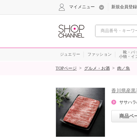
マイメニュー
新規会員登録
心おどる、瞬
靴・バ
ジュエリー
ファッション
小物・イ
SALE
>
>
TOPページ
グルメ・お酒
肉／魚
香川県産黒
ササハラ
商品ペ