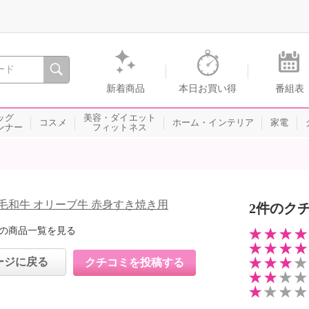
間を。通販・テレビショッピングのショップチャンネル
新着商品
本日お買い得
番組表
ッグ
美容・ダイエット
コスメ
ホーム・インテリア
家電
ンナー
フィットネス
毛和牛 オリーブ牛 赤身すき焼き用
2件のク
の商品一覧を見る
ージに戻る
クチコミを投稿する