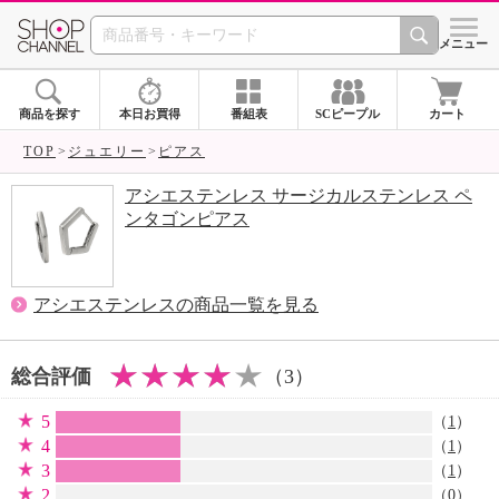
SHOP CHANNEL 
メニュー
商品を探す
本日お買得
番組表
SCピープル
カート
TOP
ジュエリー
ピアス
アシエステンレス サージカルステンレス ペ
ンタゴンピアス
アシエステンレスの商品一覧を見る
総合評価
（3）
5
（
1
）
4
（
1
）
3
（
1
）
2
（0）