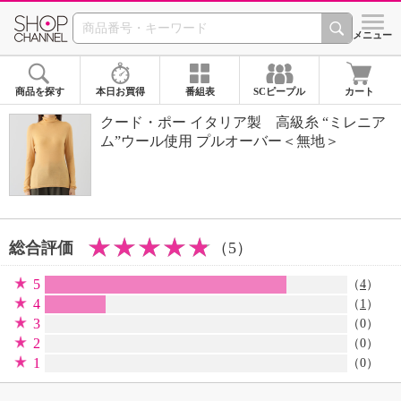
SHOP CHANNEL 
メニュー
商品を探す
本日お買得
番組表
SCピープル
カート
クード・ポー イタリア製 高級糸 “ミレニア
ム”ウール使用 プルオーバー＜無地＞
総合評価
（5）
5
（
4
）
4
（
1
）
3
（0）
2
（0）
1
（0）