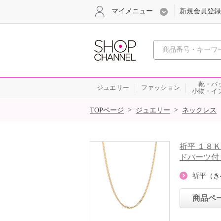
マイメニュー
新規会員登録
心おどる、瞬
靴・バ
ジュエリー
ファッション
小物・イ
SALE
>
>
TOPページ
ジュエリー
ネックレス
祈平 １８
ドパーツ付
祈平（き
商品ペ