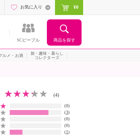
¥0
お気に入り
商品を探す
SCピープル
旅・趣味・暮らし
グルメ・お酒
コレクターズ
(4)
(0)
(
3
)
(0)
(0)
(
1
)