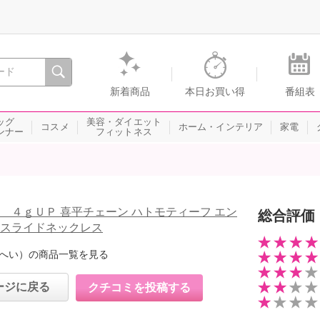
間を。通販・テレビショッピングのショップチャンネル
新着商品
本日お買い得
番組表
ッグ
美容・ダイエット
コスメ
ホーム・インテリア
家電
ンナー
フィットネス
Ｋ ４ｇＵＰ 喜平チェーン ハトモティーフ エン
総合評価
 スライドネックレス
へい）の商品一覧を見る
ージに戻る
クチコミを投稿する