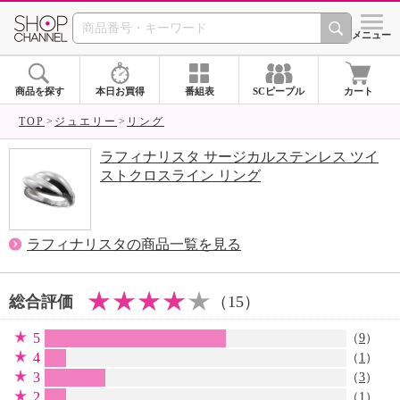
SHOP CHANNEL 
メニュー
商品を探す
本日お買得
番組表
SCピープル
カート
TOP
ジュエリー
リング
ラフィナリスタ サージカルステンレス ツイ
ストクロスライン リング
ラフィナリスタの商品一覧を見る
総合評価
（15）
5
（
9
）
4
（
1
）
3
（
3
）
2
（
1
）