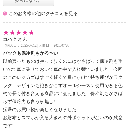
参考になった
このお客様の他のクチコミを見る
コハク
さん
（購入日： 2025/07/12 | 公開日： 2025/07/28 ）
バックも保冷剤もかる〜い
以前買ったものは持って歩くのにはかさばって保冷剤も重
いので車に乗せておいて車の中で入れ替ていました 今回
のこのレジカゴはすごく軽くて肩にかけて持ち運びがラク
ラク デザインも飽きがこずオールシーズン使用できる色
柄で長く付き合える商品に出会えました 保冷剤もかさば
らず保冷力も言う事無し!
猛暑のお買い物が楽しくなりました
お財布とスマホが入る大きめの外ポケットがないのが残念
です!