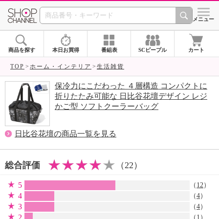
SHOP CHANNEL 
メニュー
商品を探す
本日お買得
番組表
SCピープル
カート
TOP
ホーム・インテリア
生活雑貨
保冷力にこだわった ４層構造 コンパクトに
折りたたみ可能な 日比谷花壇デザイン レジ
かご型 ソフトクーラーバッグ
日比谷花壇の商品一覧を見る
総合評価
（22）
5
（
12
）
4
（
4
）
3
（
4
）
2
（
1
）