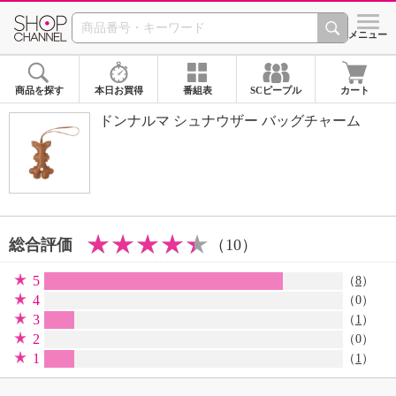
SHOP CHANNEL 
メニュー
商品を探す
本日お買得
番組表
SCピープル
カート
ドンナルマ シュナウザー バッグチャーム
総合評価
（10）
5
（
8
）
4
（0）
3
（
1
）
2
（0）
1
（
1
）