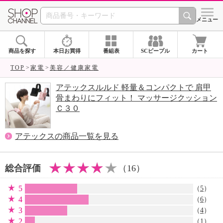
SHOP CHANNEL 
メニュー
商品を探す
本日お買得
番組表
SCピープル
カート
TOP
家電
美容／健康家電
アテックスルルド 軽量＆コンパクトで 肩甲
骨まわりにフィット！ マッサージクッション
Ｃ３０
アテックスの商品一覧を見る
総合評価
（16）
5
（
5
）
4
（
6
）
3
（
4
）
2
（
1
）