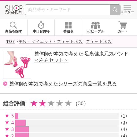
SHOP CHANNEL 
メニュー
商品を探す
本日お買得
番組表
SCピープル
カート
TOP
美容・ダイエット・フィットネス
フィットネス
整体師が本気で考えた 足裏健康元気バンド
＜左右セット＞
整体師が本気で考えたシリーズの商品一覧を見る
総合評価
（30）
5
（
1
）
4
（
3
）
3
（
4
）
2
（
4
）