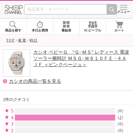
SHOP CHANNEL 
メニュー
商品を探す
本日お買得
番組表
SCピープル
カート
TOP
家電
時計
カシオ ベビーＧ “Ｇ−ＭＳ” レディース 電波
ソーラー腕時計 ＭＳＧ−Ｗ６１０ＦＥ −４Ａ
ＪＦ ＜ピンクベージュ＞
カシオの商品一覧を見る
2件のクチコミ
5
（0）
4
（
2
）
3
（0）
2
（0）