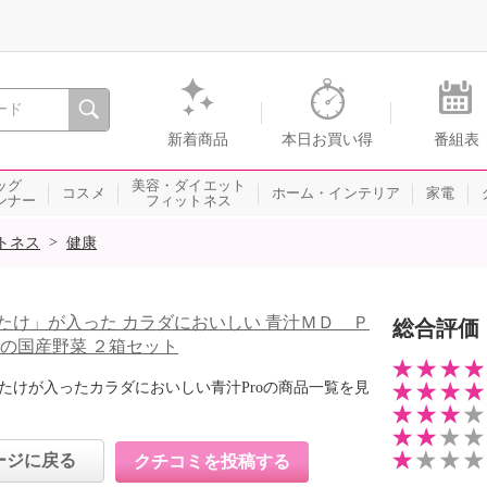
間を。通販・テレビショッピングのショップチャンネル
新着商品
本日お買い得
番組表
ッグ
美容・ダイエット
コスメ
ホーム・インテリア
家電
ンナー
フィットネス
>
トネス
健康
たけ」が入った カラダにおいしい 青汁ＭＤ Ｐ
総合評価
種の国産野菜 ２箱セット
たけが入ったカラダにおいしい青汁Proの商品一覧を見
ージに戻る
クチコミを投稿する