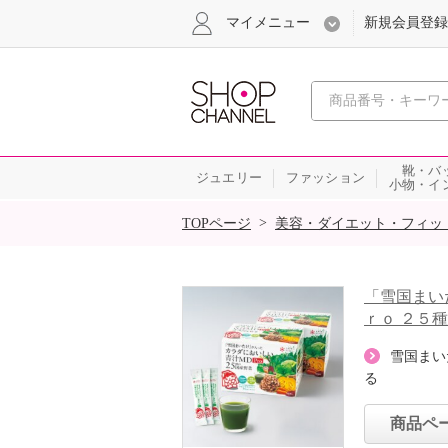
マイメニュー
新規会員登録
心おどる、瞬
靴・バ
ジュエリー
ファッション
小物・イ
SALE
>
TOPページ
美容・ダイエット・フィッ
「雪国まい
ｒｏ ２５
雪国まい
る
商品ペ