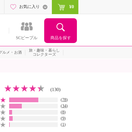
¥0
お気に入り
商品を探す
SCピープル
旅・趣味・暮らし
グルメ・お酒
コレクターズ
(130)
(
78
)
(
34
)
(
8
)
(
9
)
(
1
)