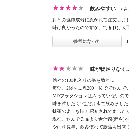
飲みやすい
（
み
舞茸の健康成分に惹かれて注文しま
味は良かったのですが、できれば人
参考になった
味が物足りなく
他社の180包入りの品を数年…
毎朝、2袋を豆乳200・位でで飲んで
MDフラクションは入っていないの
味を試したく1包だけ水で飲みました
抹茶のような味と紹介されてました
現在、飲んでる品より青汁感(濃さ)
やはり長年、飲み慣れて腸活も出来