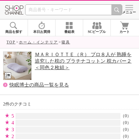
SHOP CHANNEL 
メニュー
商品を探す
本日お買得
番組表
SCピープル
カート
TOP
ホーム・インテリア
寝具
ＭＡＲＩＯＴＴＥ（Ｒ） プロ８人が 熟睡を
追究した枕の プラチナコットン 枕カバー２
＜同色２枚組＞
快眠博士の商品一覧を見る
2件のクチコミ
5
（0）
4
（0）
3
（0）
2
（0）