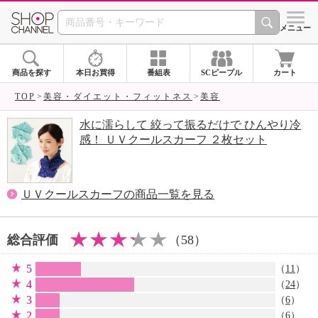
SHOP CHANNEL 
メニュー
商品を探す
本日お買得
番組表
SCピープル
カート
TOP
美容・ダイエット・フィットネス
美容
水に濡らして 絞って振るだけで ひんやり冷
感！ ＵＶクールスカーフ ２枚セット
ＵＶクールスカーフの商品一覧を見る
総合評価
（58）
5
（
11
）
4
（
24
）
3
（
6
）
2
（
6
）