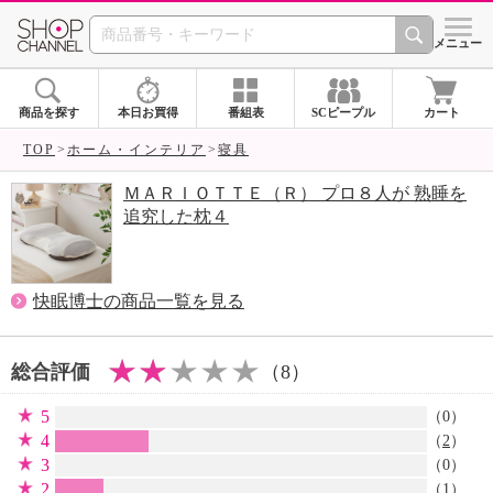
SHOP CHANNEL 
メニュー
商品を探す
本日お買得
番組表
SCピープル
カート
TOP
ホーム・インテリア
寝具
ＭＡＲＩＯＴＴＥ（Ｒ） プロ８人が 熟睡を
追究した枕４
快眠博士の商品一覧を見る
総合評価
（8）
5
（0）
4
（
2
）
3
（0）
2
（
1
）