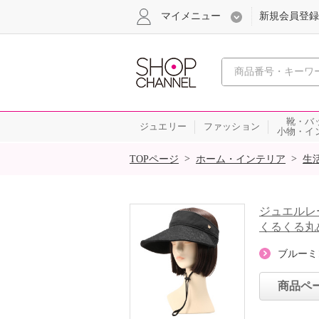
マイメニュー
新規会員登録
心おどる、瞬
靴・バ
ジュエリー
ファッション
小物・イ
SALE
>
>
TOPページ
ホーム・インテリア
生
ジュエルレ
くるくる丸
ブルーミ
商品ペ