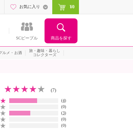
¥0
お気に入り
商品を探す
SCピープル
旅・趣味・暮らし
グルメ・お酒
コレクターズ
(7)
(
4
)
(0)
(
3
)
(0)
(0)