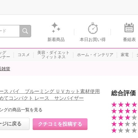
間を。通販・テレビショッピングのショップチャンネル
新着商品
本日お買い得
番組表
ッグ
美容・ダイエット
コスメ
ホーム・インテリア
家電
ンナー
フィットネス
活雑貨
ース バイ ブルーミング ＵＶカット素材使用
総合評価
めてコンパクト レース サンバイザー
ングの商品一覧を見る
ージに戻る
クチコミを投稿する