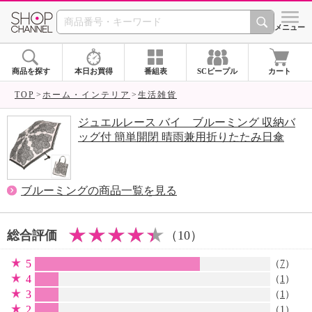
SHOP CHANNEL 
メニュー
商品を探す
本日お買得
番組表
SCピープル
カート
TOP
ホーム・インテリア
生活雑貨
ジュエルレース バイ ブルーミング 収納バ
ッグ付 簡単開閉 晴雨兼用折りたたみ日傘
ブルーミングの商品一覧を見る
総合評価
（10）
5
（
7
）
4
（
1
）
3
（
1
）
2
（
1
）