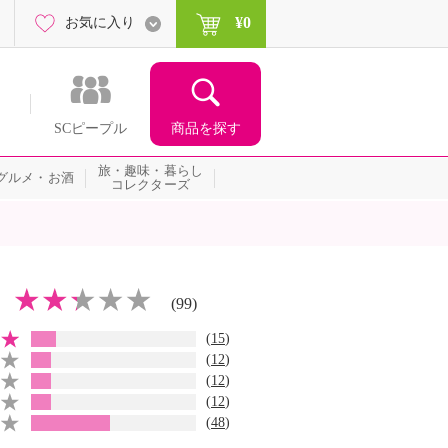
¥0
お気に入り
商品を探す
SCピープル
旅・趣味・暮らし
グルメ・お酒
コレクターズ
(99)
(
15
)
(
12
)
(
12
)
(
12
)
(
48
)