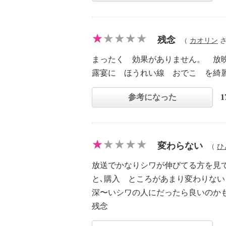
残念
（
カオリン
さ
まったく 効果がありません。 放
露宴に ほうれい線 おでこ を綺
参考になった
変わらない
（
ひ
放送でかなりシワが伸びてる方を見
と､購入 ところがあまり変わりな
深〜いシワの人にだったら良いのか
残念