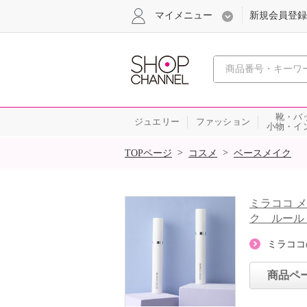
マイメニュー
新規会員登録
心おどる、瞬
靴・バ
ジュエリー
ファッション
小物・イ
SALE
>
>
TOPページ
コスメ
ベースメイク
ミラココ 
ク ルール
ミラココ
商品ペ