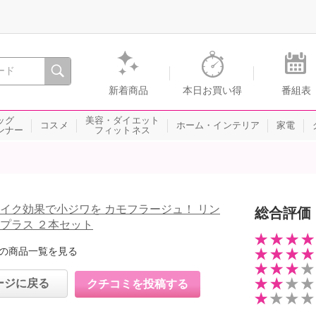
間を。通販・テレビショッピングのショップチャンネル
新着商品
本日お買い得
番組表
ッグ
美容・ダイエット
コスメ
ホーム・インテリア
家電
ンナー
フィットネス
メイク効果で小ジワを カモフラージュ！ リン
総合評価
 プラス ２本セット
の商品一覧を見る
ージに戻る
クチコミを投稿する