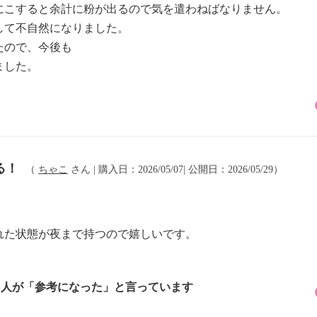
にこすると余計に粉が出るので気を遣わねばなりません。
して不自然になりました。
たので、今後も
ました。
る！
（
ちゃこ
さん | 購入日：2026/05/07| 公開日：2026/05/29）
、
れた状態が夜まで持つので嬉しいです。
1 人が「参考になった」と言っています