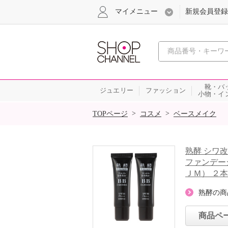
マイメニュー
新規会員登録
心おどる、瞬
靴・バ
ジュエリー
ファッション
小物・イ
SALE
>
>
TOPページ
コスメ
ベースメイク
熟酵 シワ
ファンデー
ＪＭ） ２
熟酵の商
商品ペ