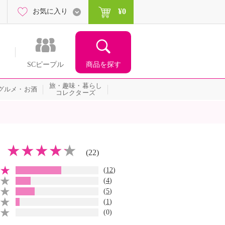
¥0
お気に入り
商品を探す
SCピープル
旅・趣味・暮らし
グルメ・お酒
コレクターズ
(22)
(
12
)
(
4
)
(
5
)
(
1
)
(0)