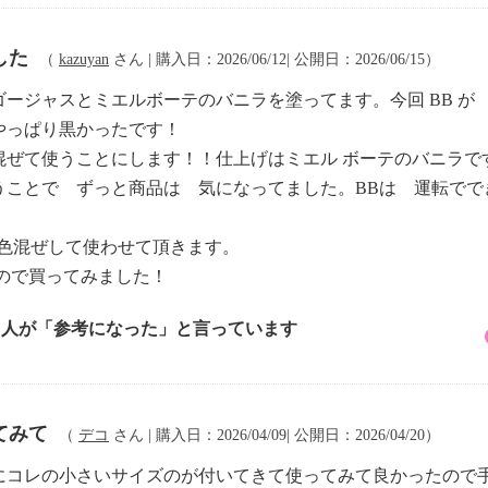
した
（
kazuyan
さん | 購入日：2026/06/12| 公開日：2026/06/15）
 ゴージャスとミエルボーテのバニラを塗ってます。今回 BB 
やっぱり黒かったです！
と混ぜて使うことにします！！仕上げはミエル ボーテのバニラで
うことで ずっと商品は 気になってました。BBは 運転でで
 色混ぜして使わせて頂きます。
ので買ってみました！
5 人が「参考になった」と言っています
てみて
（
デコ
さん | 購入日：2026/04/09| 公開日：2026/04/20）
にコレの小さいサイズのが付いてきて使ってみて良かったので