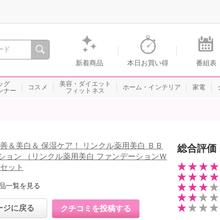
間を。通販・テレビショッピングのショップチャンネル
新着商品
本日お買い得
番組表
ッグ
美容・ダイエット
コスメ
ホーム・インテリア
家電
ンナー
フィットネス
改善＆美白＆ 保湿ケア！ リンクル薬用美白 ＢＢ
総合評価
ション （リンクル薬用美白 ファンデーションＷ
本セット
品一覧を見る
ージに戻る
クチコミを投稿する