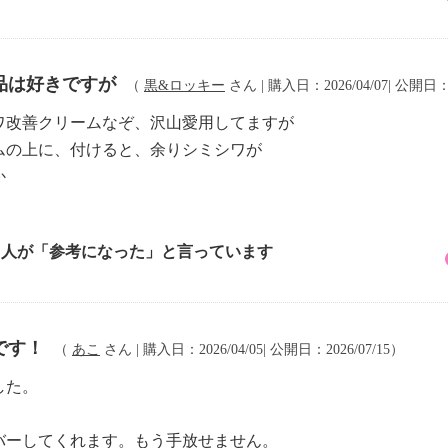
品は好きですが
（
黒&ロッキー
さん | 購入日：2026/04/07| 公開日：2
ワ改善クリームなぞ、沢山愛用してますが
ムの上に、付けると、余りシミシワが
か
6 人が「参考になった」と言っています
です！
（
あこ
さん | 購入日：2026/04/05| 公開日：2026/07/15）
した。
バーしてくれます。もう手放せません。